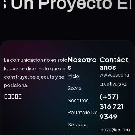
s Un Proyecto E
Nosotro
Contáct
La comunicación no es solo
s
anos
lo que se dice. Es lo que se
www.escena
Inicio
construye, se ejecuta y se
creativa.xyz
posiciona.
Sobre
(+57)
Nosotros
316 721
Portafolio De
9349
Servicios
Inova@escen