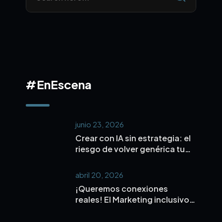
#EnEscena
junio 23, 2026
Crear con IA sin estrategia: el
riesgo de volver genérica tu
marca
abril 20, 2026
¡Queremos conexiones
reales! El Marketing inclusivo y
microinfluencers es la nueva
forma de conectar de verdad