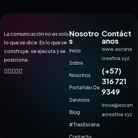
Nosotro
Contáct
La comunicación no es solo
s
anos
lo que se dice. Es lo que se
www.escena
Inicio
construye, se ejecuta y se
creativa.xyz
posiciona.
Sobre
(+57)
Nosotros
316 721
Portafolio De
9349
Servicios
Inova@escen
Blog
acreativa.xyz
#TrasEscena
Contacto