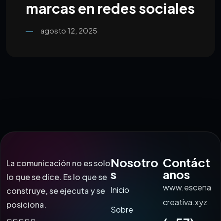
marcas en redes sociales
agosto 12, 2025
Nosotro
Contáct
La comunicación no es solo
s
anos
lo que se dice. Es lo que se
www.escena
Inicio
construye, se ejecuta y se
creativa.xyz
posiciona.
Sobre