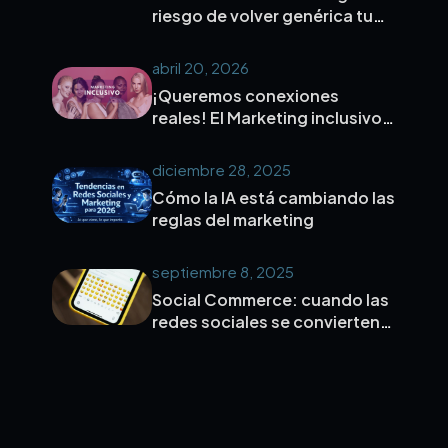
riesgo de volver genérica tu
marca
abril 20, 2026
¡Queremos conexiones
reales! El Marketing inclusivo y
microinfluencers es la nueva
forma de conectar de verdad
diciembre 28, 2025
con tu público.
Cómo la IA está cambiando las
reglas del marketing
septiembre 8, 2025
Social Commerce: cuando las
redes sociales se convierten
en el nuevo centro comercial