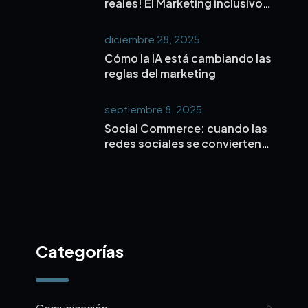
reales! El Marketing inclusivo y
microinfluencers es la nueva
forma de conectar de verdad
diciembre 28, 2025
con tu público.
Cómo la IA está cambiando las
reglas del marketing
septiembre 8, 2025
Social Commerce: cuando las
redes sociales se convierten
en el nuevo centro comercial
Categorías