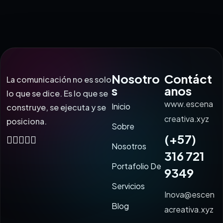
Nosotro
Contáct
La comunicación no es solo
s
anos
lo que se dice. Es lo que se
www.escena
Inicio
construye, se ejecuta y se
creativa.xyz
posiciona.
Sobre
(+57)
Nosotros
316 721
Portafolio De
9349
Servicios
Inova@escen
Blog
acreativa.xyz