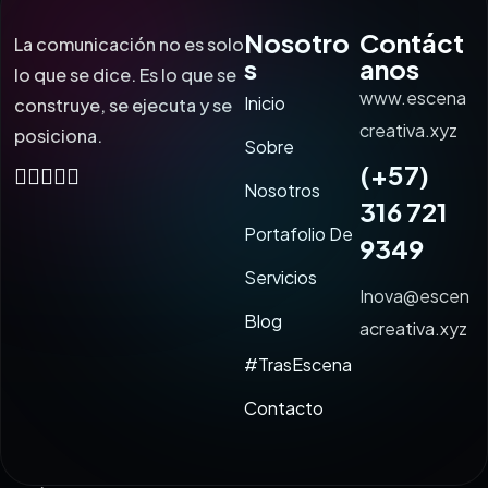
Nosotro
Contáct
La comunicación no es solo
s
anos
lo que se dice. Es lo que se
www.escena
Inicio
construye, se ejecuta y se
creativa.xyz
posiciona.
Sobre
(+57)
Nosotros
316 721
Portafolio De
9349
Servicios
Inova@escen
Blog
acreativa.xyz
#TrasEscena
Contacto