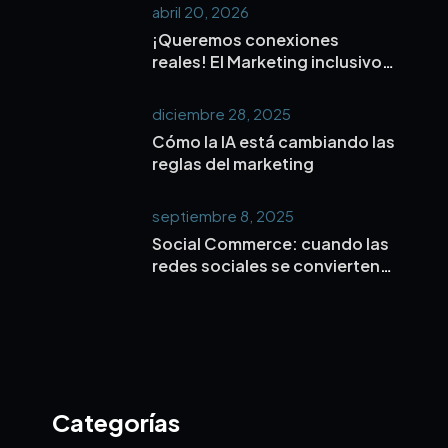
abril 20, 2026
¡Queremos conexiones
reales! El Marketing inclusivo y
microinfluencers es la nueva
forma de conectar de verdad
diciembre 28, 2025
con tu público.
Cómo la IA está cambiando las
reglas del marketing
septiembre 8, 2025
Social Commerce: cuando las
redes sociales se convierten
en el nuevo centro comercial
Categorías